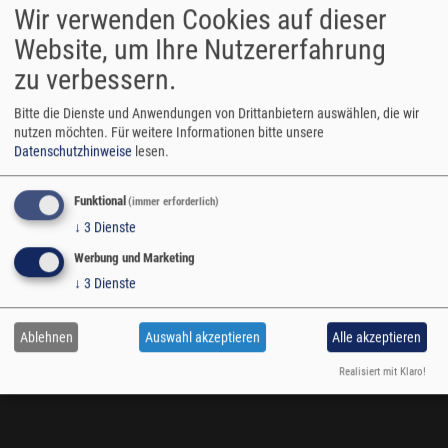
Wir verwenden Cookies auf dieser
Website, um Ihre Nutzererfahrung
zu verbessern.
Bitte die Dienste und Anwendungen von Drittanbietern auswählen, die wir
nutzen möchten.
Für weitere Informationen bitte unsere
Datenschutzhinweise
lesen.
+80 Mitarbeiter im
Funktional
(immer erforderlich)
Team
↓
3
Dienste
Werbung und Marketing
↓
3
Dienste
Ausgebildete Maschinenbautechniker
Ablehnen
Auswahl akzeptieren
Alle akzeptieren
Die Umsetzung ihrer speziellen Anforderungen ist für uns
Realisiert mit Klaro!
Alltag. Unsere Experten beraten Sie gerne - auch vor Ort.