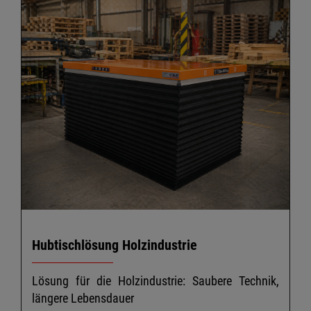
H
E
e:
D
uf
de
in
Hubtischlösung Holzindustrie
Lösung für die Holzindustrie: Saubere Technik,
längere Lebensdauer