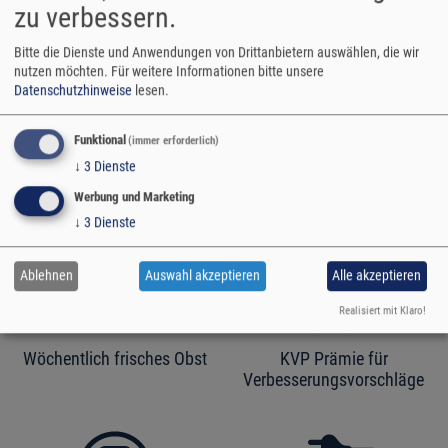
zu verbessern.
Bitte die Dienste und Anwendungen von Drittanbietern auswählen, die wir
nutzen möchten.
Für weitere Informationen bitte unsere
Datenschutzhinweise
lesen.
Funktional
(immer erforderlich)
Ein angenehmes
Die Möglichkeit der
↓
3
Dienste
Arbeitsumfeld
stetigen Weiterentwicklung
Werbung und Marketing
↓
3
Dienste
Ablehnen
Auswahl akzeptieren
Alle akzeptieren
Realisiert mit Klaro!
Wöchentlich frisches Obst
KVP Prämie für
Verbesserungsvorschläge