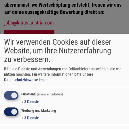
übernimmst, wo Wertschöpfung entsteht, freuen wir uns
auf deine aussagekräftige Bewerbung direkt an:
jobs@kraus-austria.com
Stelleninserat-PDF
(77.32 KB)
Wir verwenden Cookies auf dieser
Website, um Ihre Nutzererfahrung
zu verbessern.
Bitte die Dienste und Anwendungen von Drittanbietern auswählen, die wir
nutzen möchten.
Für weitere Informationen bitte unsere
Datenschutzhinweise
lesen.
Funktional
(immer erforderlich)
Abwechslungsreiche
Gute
↓
3
Dienste
Aufgaben
Entwicklungsmöglichkeiten
Werbung und Marketing
↓
3
Dienste